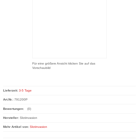
Für eine größere Ansicht klicken Sie auf das
Vorschaubild
Lieferzeit:
3-5 Tage
Art.Nr.:
791200P
Bewertungen:
(0)
Hersteller:
Slotinvasion
Mehr Artikel von:
Slotinvasion