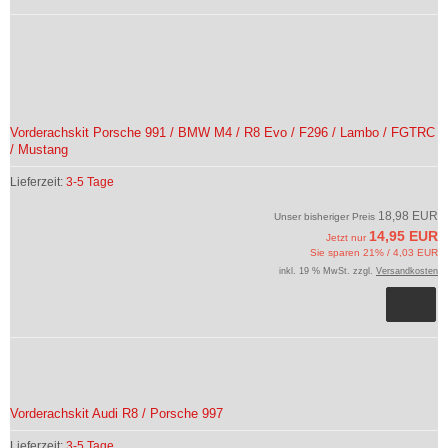
Vorderachskit Porsche 991 / BMW M4 / R8 Evo / F296 / Lambo / FGTRC
/ Mustang
Lieferzeit:
3-5 Tage
18,98 EUR
Unser bisheriger Preis
14,95 EUR
Jetzt nur
Sie sparen 21% / 4,03 EUR
inkl. 19 % MwSt. zzgl.
Versandkosten
Vorderachskit Audi R8 / Porsche 997
Lieferzeit:
3-5 Tage