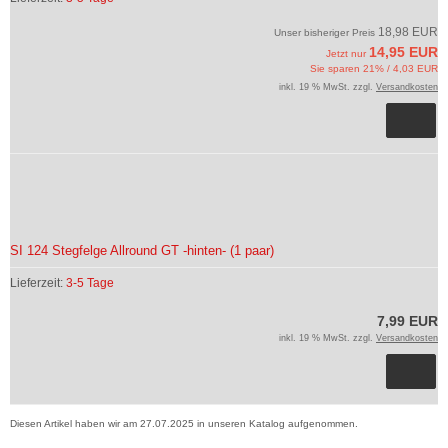
18,98 EUR
Unser bisheriger Preis
14,95 EUR
Jetzt nur
Sie sparen 21% / 4,03 EUR
inkl. 19 % MwSt. zzgl.
Versandkosten
SI 124 Stegfelge Allround GT -hinten- (1 paar)
Lieferzeit:
3-5 Tage
7,99 EUR
inkl. 19 % MwSt. zzgl.
Versandkosten
Diesen Artikel haben wir am 27.07.2025 in unseren Katalog aufgenommen.