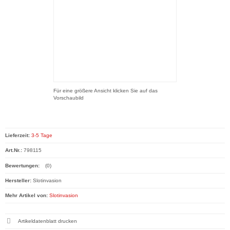
Für eine größere Ansicht klicken Sie auf das
Vorschaubild
Lieferzeit:
3-5 Tage
Art.Nr.:
798115
Bewertungen:
(0)
Hersteller:
Slotinvasion
Mehr Artikel von:
Slotinvasion
Artikeldatenblatt drucken