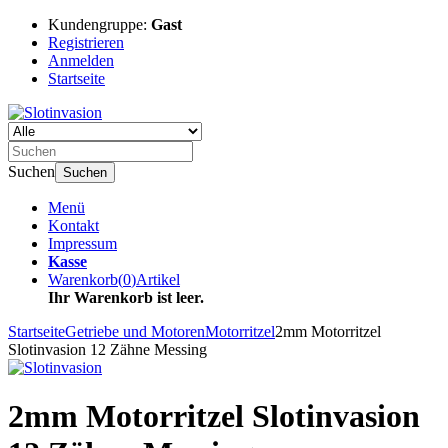
Kundengruppe:
Gast
Registrieren
Anmelden
Startseite
Suchen
Suchen
Menü
Kontakt
Impressum
Kasse
Warenkorb
(
0
)
Artikel
Ihr Warenkorb ist leer.
Startseite
Getriebe und Motoren
Motorritzel
2mm Motorritzel
Slotinvasion 12 Zähne Messing
2mm Motorritzel Slotinvasion